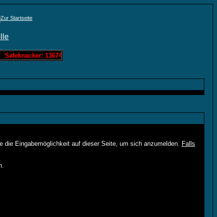
 Safeknacker: 136742 Löschis Zahlenraten: 0 Löschis Bandit: 60963 
ie die Eingabemöglichkeit auf dieser Seite, um sich anzumelden.
Falls
n.