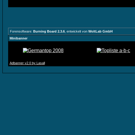
Forensoftware:
Burning Board 2.3.6
, entwickelt von
WoltLab GmbH
Minibanner
Adbanner v2.0 by Lasall