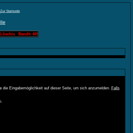
 Löschis Bandit: 60963 Löschis Slotmachine: 3000 Löschis Lotto: 121
ie die Eingabemöglichkeit auf dieser Seite, um sich anzumelden.
Falls
n.