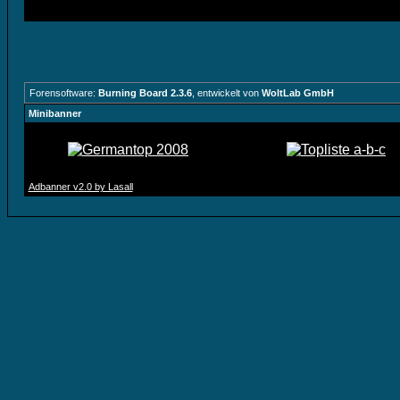
Forensoftware:
Burning Board 2.3.6
, entwickelt von
WoltLab GmbH
Minibanner
Adbanner v2.0 by Lasall