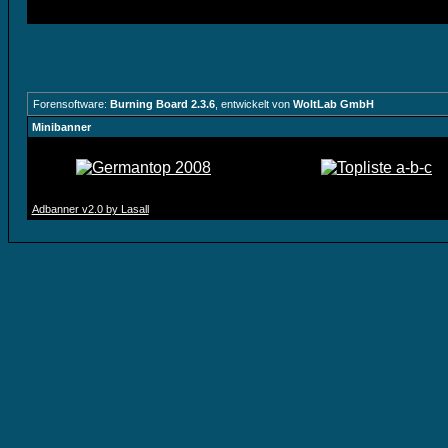
Forensoftware:
Burning Board 2.3.6
, entwickelt von
WoltLab GmbH
Minibanner
Adbanner v2.0 by Lasall