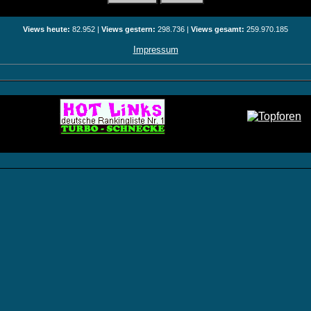
Views heute:
82.952 |
Views gestern:
298.736 |
Views gesamt:
259.970.185
Impressum