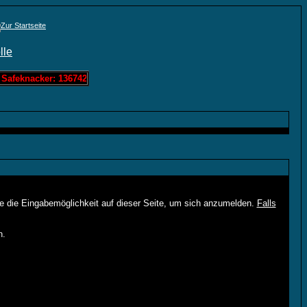
Safeknacker: 136742 Löschis Zahlenraten: 0 Löschis Bandit: 60963 Lö
ie die Eingabemöglichkeit auf dieser Seite, um sich anzumelden.
Falls
n.