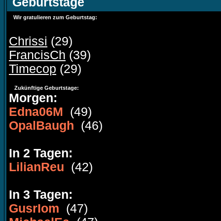
Geburtstage
Wir gratulieren zum Geburtstag:
Chrissi
(29)
FrancisCh
(39)
Timecop
(29)
Zukünftige Geburtstage:
Morgen:
Edna06M
(49)
OpalBaugh
(46)
In 2 Tagen:
LilianReu
(42)
In 3 Tagen:
GusrIom
(47)