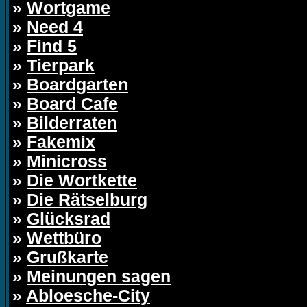
»
Wortgame
»
Need 4
»
Find 5
»
Tierpark
»
Boardgarten
»
Board Cafe
»
Bilderraten
»
Fakemix
»
Minicross
»
Die Wortkette
»
Die Rätselburg
»
Glücksrad
»
Wettbüro
»
Grußkarte
»
Meinungen sagen
»
Abloesche-City