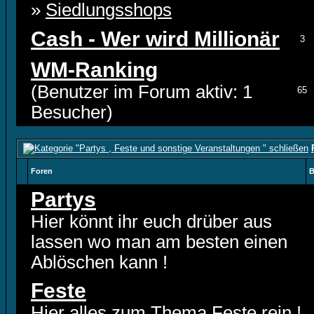
»
Siedlungsshops
Cash - Wer wird Millionär
3
WM-Ranking
(Benutzer im Forum aktiv: 1
65
Besucher)
Foren
B
Partys
Hier könnt ihr euch drüber aus
lassen wo man am besten einen
Ablöschen kann !
Feste
Hier alles zum Thema Feste rein !