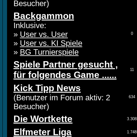
Besucher)
Backgammon
Inklusive:
»
User vs. User
0
»
User vs. KI Spiele
»
BG Turnierspiele
Spiele Partner gesucht ,
11
für folgendes Game ......
Kick Tipp News
(Benutzer im Forum aktiv: 2
634
Besucher)
Die Wortkette
3.308
Elfmeter Liga
1.748