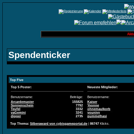
Aktuelle
Spendenticker
Top Five
Top 5 Poster:
Neueste Mitglieder:
Benutzername:
Beiträge:
Benutzername:
Arcardemaster
155825
Kaiser
Sonnenschein
7792
Yvonne
Teufel
3332
ohnemaulkorb
vaGemini
3241
younivy
digger
2735
pummelhasi
Top Thema:
Silberaward von cybisgameportal.de
|
86747
Klicks.