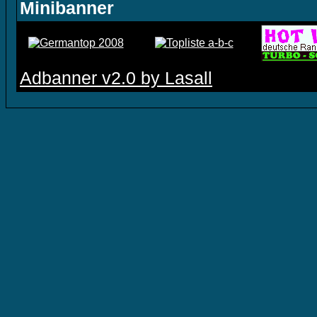
Minibanner
Adbanner v2.0 by Lasall