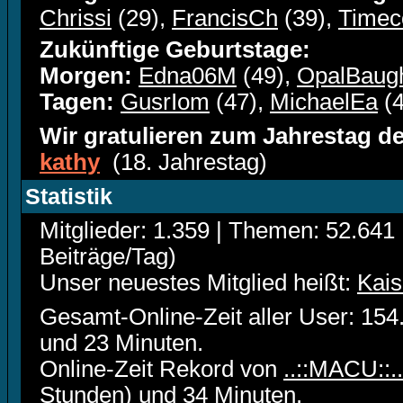
Chrissi
(29),
FrancisCh
(39),
Timec
Zukünftige Geburtstage:
Morgen:
Edna06M
(49),
OpalBaug
Tagen:
GusrIom
(47),
MichaelEa
(4
Wir gratulieren zum Jahrestag de
kathy
(18. Jahrestag)
Statistik
Mitglieder: 1.359 | Themen: 52.641 
Beiträge/Tag)
Unser neuestes Mitglied heißt:
Kais
Gesamt-Online-Zeit aller User: 15
und 23 Minuten.
Online-Zeit Rekord von
..::MACU::..
Stunden) und 34 Minuten.