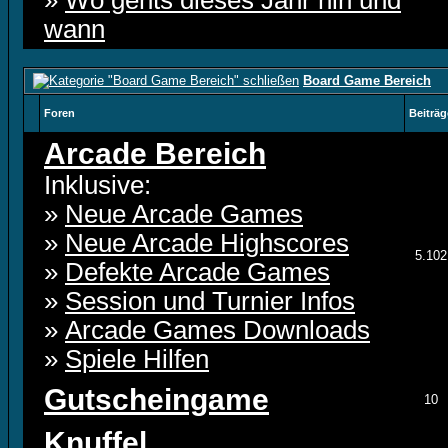
»
Wo gehts dieses Jahr hin und
wann
Board Game Bereich
Foren
Beiträg
Arcade Bereich
Inklusive:
»
Neue Arcade Games
»
Neue Arcade Highscores
5.102
»
Defekte Arcade Games
»
Session und Turnier Infos
»
Arcade Games Downloads
»
Spiele Hilfen
Gutscheingame
10
Knuffel