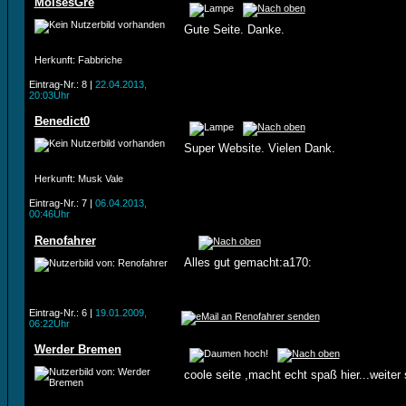
MoisesGre
Gute Seite. Danke.
Herkunft
: Fabbriche
Eintrag-Nr.: 8 |
22.04.2013,
20:03Uhr
Benedict0
Super Website. Vielen Dank.
Herkunft
: Musk Vale
Eintrag-Nr.: 7 |
06.04.2013,
00:46Uhr
Renofahrer
Alles gut gemacht:a170:
Eintrag-Nr.: 6 |
19.01.2009,
06:22Uhr
Werder Bremen
coole seite ,macht echt spaß hier...weiter 