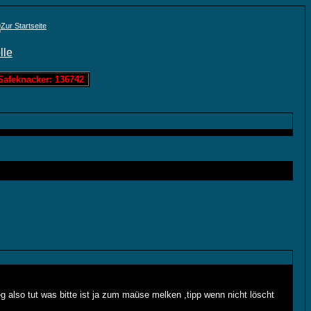
feknacker: 136742 Löschis Zahlenraten: 0 Löschis Bandit: 60963 Lös
eg also tut was bitte ist ja zum maüse melken ,tipp wenn nicht löscht