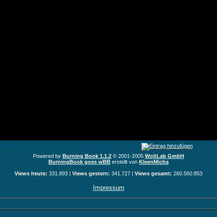
Powered by
Burning Book 1.1.2
© 2001-2005
WoltLab GmbH
BurningBook goes wBB
erstellt von
KleenMicha
Views heute:
331.893 |
Views gestern:
341.727 |
Views gesamt:
260.560.853
Impressum