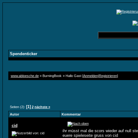
Spendenticker
www.abloesche.de
» BurningBook
» Hallo Gast [
Anmelden
|
Registrieren
]
[1]
Seiten (2):
2
nächste »
Autor
Kommentar
cid
ihr müsst mal die scors wieder auf null st
euere spieleseite gruss von cid