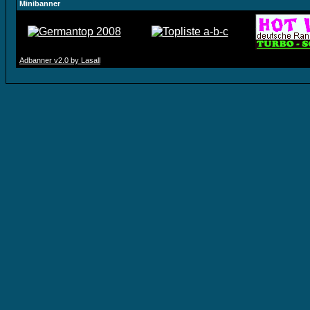
Minibanner
Adbanner v2.0 by Lasall